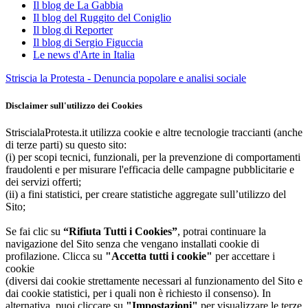
Il blog de La Gabbia
Il blog del Ruggito del Coniglio
Il blog di Reporter
Il blog di Sergio Figuccia
Le news d'Arte in Italia
Striscia la Protesta - Denuncia popolare e analisi sociale
Disclaimer sull'utilizzo dei Cookies
StriscialaProtesta.it utilizza cookie e altre tecnologie traccianti (anche
di terze parti) su questo sito:
(i) per scopi tecnici, funzionali, per la prevenzione di comportamenti
fraudolenti e per misurare l'efficacia delle campagne pubblicitarie e
dei servizi offerti;
(ii) a fini statistici, per creare statistiche aggregate sull’utilizzo del
Sito;
Se fai clic su
“Rifiuta Tutti i Cookies”
, potrai continuare la
navigazione del Sito senza che vengano installati cookie di
profilazione. Clicca su
"Accetta tutti i cookie"
per accettare i
cookie
(diversi dai cookie strettamente necessari al funzionamento del Sito e
dai cookie statistici, per i quali non è richiesto il consenso). In
alternativa, puoi cliccare su
"Impostazioni"
per visualizzare le terze