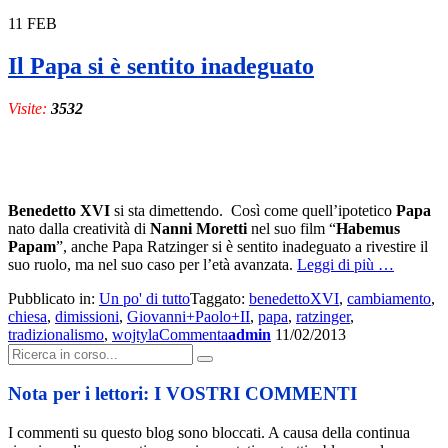
11
FEB
Il Papa si è sentito inadeguato
Visite:
3532
Benedetto XVI
si sta dimettendo. Così come quell’ipotetico
Papa
nato dalla creatività di
Nanni Moretti
nel suo film “
Habemus
Papam
”, anche Papa Ratzinger si è sentito inadeguato a rivestire il
a
suo ruolo, ma nel suo caso per l’età avanzata.
Leggi di più
…
proposito
Pubblicato in:
Un po' di tutto
Taggato:
benedettoXVI
,
cambiamento
,
di
chiesa
,
dimissioni
,
Giovanni+Paolo+II
,
papa
,
ratzinger
,
Il
tradizionalismo
,
wojtyla
Commenta
admin
11/02/2013
Papa
Cerca:
si
è
sentito
Nota per i lettori: I VOSTRI COMMENTI
inadeguato
I commenti su questo blog sono bloccati. A causa della continua