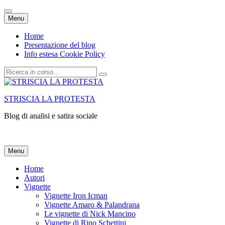
Vai
Menu
al
contenuto
Home
Presentazione del blog
Info estesa Cookie Policy
Cerca:
STRISCIA LA PROTESTA
Blog di analisi e satira sociale
Vai
Menu
al
contenuto
Home
Autori
Vignette
Vignette Iron Icman
Vignette Amaro & Palandrana
Le vignette di Nick Mancino
Vignette di Rino Schettini