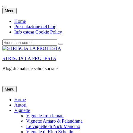
Vai
Menu
al
contenuto
Home
Presentazione del blog
Info estesa Cookie Policy
Cerca:
STRISCIA LA PROTESTA
Blog di analisi e satira sociale
Vai
Menu
al
contenuto
Home
Autori
Vignette
Vignette Iron Icman
Vignette Amaro & Palandrana
Le vignette di Nick Mancino
Vignette di Rino Schettini