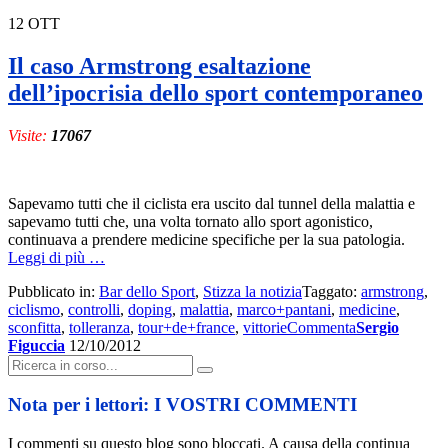
12
OTT
Il caso Armstrong esaltazione
dell’ipocrisia dello sport contemporaneo
Visite:
17067
Sapevamo tutti che il ciclista era uscito dal tunnel della malattia e
sapevamo tutti che, una volta tornato allo sport agonistico,
continuava a prendere medicine specifiche per la sua patologia.
a
Leggi di più
…
proposito
Pubblicato in:
Bar dello Sport
,
Stizza la notizia
Taggato:
armstrong
,
di
ciclismo
,
controlli
,
doping
,
malattia
,
marco+pantani
,
medicine
,
Il
sconfitta
,
tolleranza
,
tour+de+france
,
vittorie
Commenta
Sergio
caso
Figuccia
12/10/2012
Armstrong
Cerca:
esaltazione
dell’ipocrisia
dello
Nota per i lettori: I VOSTRI COMMENTI
sport
contemporaneo
I commenti su questo blog sono bloccati. A causa della continua