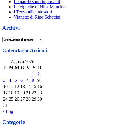
Le parole sono importanti
Le vignette di Nick Mancino
I Terzomillenniosauri
Vignette di Rino Schettini
Archivi
Archivi
Calendario Articoli
Agosto 2026
L
M
M
G
V
S
D
1
2
3
4
5
6
7
8
9
10
11
12
13
14
15
16
17
18
19
20
21
22
23
24
25
26
27
28
29
30
31
« Lug
Categorie