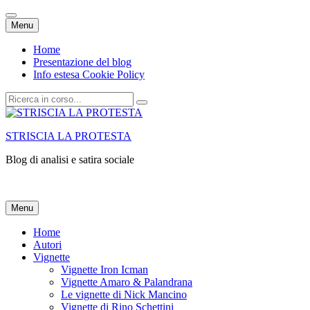
Vai
Menu
al
contenuto
Home
Presentazione del blog
Info estesa Cookie Policy
Cerca:
STRISCIA LA PROTESTA
Blog di analisi e satira sociale
Vai
Menu
al
contenuto
Home
Autori
Vignette
Vignette Iron Icman
Vignette Amaro & Palandrana
Le vignette di Nick Mancino
Vignette di Rino Schettini