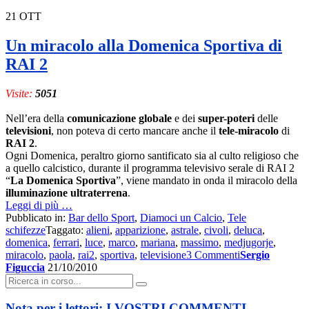
21
OTT
Un miracolo alla Domenica Sportiva di
RAI 2
Visite:
5051
Nell’era della
comunicazione globale
e dei
super-poteri
delle
televisioni
, non poteva di certo mancare anche il
tele-miracolo
di
RAI 2
.
Ogni Domenica, peraltro giorno santificato sia al culto religioso che
a quello calcistico, durante il programma televisivo serale di RAI 2
“
La Domenica Sportiva
”, viene mandato in onda il miracolo della
illuminazione ultraterrena
.
a
Leggi di più
…
proposito
Pubblicato in:
Bar dello Sport
,
Diamoci un Calcio
,
Tele
di
schifezze
Taggato:
alieni
,
apparizione
,
astrale
,
civoli
,
deluca
,
Un
domenica
,
ferrari
,
luce
,
marco
,
mariana
,
massimo
,
medjugorje
,
miracolo
miracolo
,
paola
,
rai2
,
sportiva
,
televisione
3 Commenti
Sergio
alla
Figuccia
21/10/2010
Cerca:
Domenica
Sportiva
di
Nota per i lettori: I VOSTRI COMMENTI