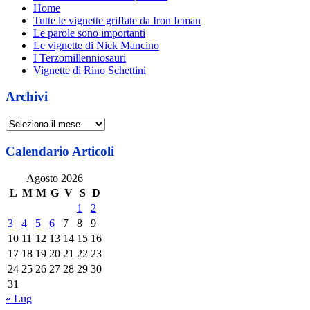
Home
Tutte le vignette griffate da Iron Icman
Le parole sono importanti
Le vignette di Nick Mancino
I Terzomillenniosauri
Vignette di Rino Schettini
Archivi
Archivi
Calendario Articoli
Agosto 2026
L
M
M
G
V
S
D
1
2
3
4
5
6
7
8
9
10
11
12
13
14
15
16
17
18
19
20
21
22
23
24
25
26
27
28
29
30
31
« Lug