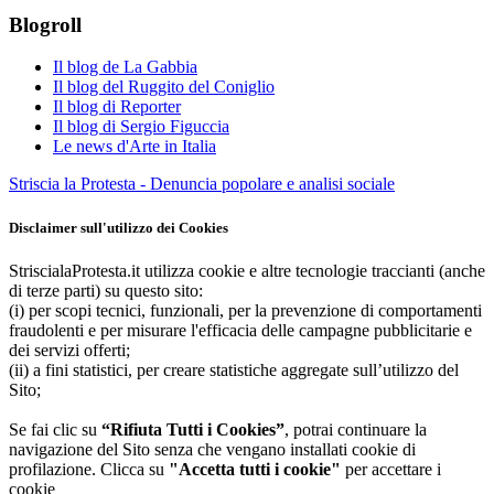
Blogroll
Il blog de La Gabbia
Il blog del Ruggito del Coniglio
Il blog di Reporter
Il blog di Sergio Figuccia
Le news d'Arte in Italia
Striscia la Protesta - Denuncia popolare e analisi sociale
Disclaimer sull'utilizzo dei Cookies
StriscialaProtesta.it utilizza cookie e altre tecnologie traccianti (anche
di terze parti) su questo sito:
(i) per scopi tecnici, funzionali, per la prevenzione di comportamenti
fraudolenti e per misurare l'efficacia delle campagne pubblicitarie e
dei servizi offerti;
(ii) a fini statistici, per creare statistiche aggregate sull’utilizzo del
Sito;
Se fai clic su
“Rifiuta Tutti i Cookies”
, potrai continuare la
navigazione del Sito senza che vengano installati cookie di
profilazione. Clicca su
"Accetta tutti i cookie"
per accettare i
cookie