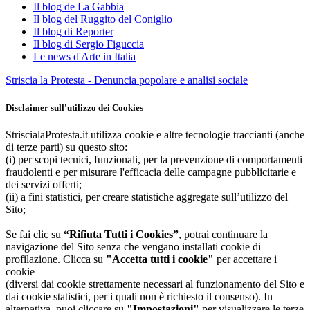
Il blog de La Gabbia
Il blog del Ruggito del Coniglio
Il blog di Reporter
Il blog di Sergio Figuccia
Le news d'Arte in Italia
Striscia la Protesta - Denuncia popolare e analisi sociale
Disclaimer sull'utilizzo dei Cookies
StriscialaProtesta.it utilizza cookie e altre tecnologie traccianti (anche
di terze parti) su questo sito:
(i) per scopi tecnici, funzionali, per la prevenzione di comportamenti
fraudolenti e per misurare l'efficacia delle campagne pubblicitarie e
dei servizi offerti;
(ii) a fini statistici, per creare statistiche aggregate sull’utilizzo del
Sito;
Se fai clic su
“Rifiuta Tutti i Cookies”
, potrai continuare la
navigazione del Sito senza che vengano installati cookie di
profilazione. Clicca su
"Accetta tutti i cookie"
per accettare i
cookie
(diversi dai cookie strettamente necessari al funzionamento del Sito e
dai cookie statistici, per i quali non è richiesto il consenso). In
alternativa, puoi cliccare su
"Impostazioni"
per visualizzare le terze