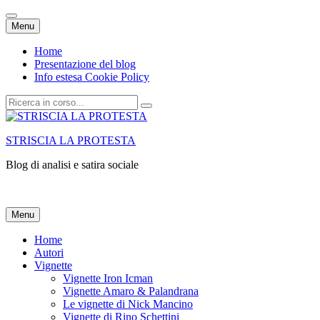
Vai
Menu
al
contenuto
Home
Presentazione del blog
Info estesa Cookie Policy
Cerca:
STRISCIA LA PROTESTA
Blog di analisi e satira sociale
Vai
Menu
al
contenuto
Home
Autori
Vignette
Vignette Iron Icman
Vignette Amaro & Palandrana
Le vignette di Nick Mancino
Vignette di Rino Schettini