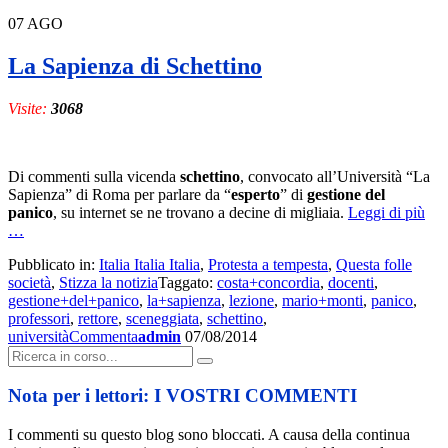
07
AGO
La Sapienza di Schettino
Visite:
3068
Di commenti sulla vicenda
schettino
, convocato all’Università “La
Sapienza” di Roma per parlare da “
esperto
” di
gestione del
a
panico
, su internet se ne trovano a decine di migliaia.
Leggi di più
pro
…
di
Pubblicato in:
Italia Italia Italia
,
Protesta a tempesta
,
Questa folle
La
società
,
Stizza la notizia
Taggato:
costa+concordia
,
docenti
,
Sap
gestione+del+panico
,
la+sapienza
,
lezione
,
mario+monti
,
panico
,
di
professori
,
rettore
,
sceneggiata
,
schettino
,
Sch
università
Commenta
admin
07/08/2014
Cerca:
Nota per i lettori: I VOSTRI COMMENTI
I commenti su questo blog sono bloccati. A causa della continua