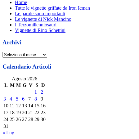
Home
Tutte le vignette griffate da Iron Icman
Le parole sono importanti
Le vignette di Nick Mancino
I Terzomillenniosauri
Vignette di Rino Schettini
Archivi
Archivi
Calendario Articoli
Agosto 2026
L
M
M
G
V
S
D
1
2
3
4
5
6
7
8
9
10
11
12
13
14
15
16
17
18
19
20
21
22
23
24
25
26
27
28
29
30
31
« Lug