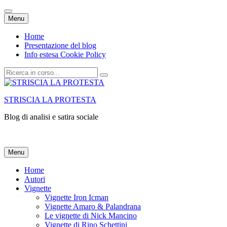
Vai
Menu
al
contenuto
Home
Presentazione del blog
Info estesa Cookie Policy
Cerca:
STRISCIA LA PROTESTA
Blog di analisi e satira sociale
Vai
Menu
al
contenuto
Home
Autori
Vignette
Vignette Iron Icman
Vignette Amaro & Palandrana
Le vignette di Nick Mancino
Vignette di Rino Schettini