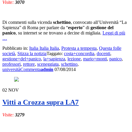
Visite:
3070
Di commenti sulla vicenda
schettino
, convocato all’Università “La
Sapienza” di Roma per parlare da “
esperto
” di
gestione del
a
panico
, su internet se ne trovano a decine di migliaia.
Leggi di più
pro
…
di
Pubblicato in:
Italia Italia Italia
,
Protesta a tempesta
,
Questa folle
La
società
,
Stizza la notizia
Taggato:
costa+concordia
,
docenti
,
Sap
gestione+del+panico
,
la+sapienza
,
lezione
,
mario+monti
,
panico
,
di
professori
,
rettore
,
sceneggiata
,
schettino
,
Sch
università
Commenta
admin
07/08/2014
02
NOV
Vitti a Crozza supra LA7
Visite:
3279