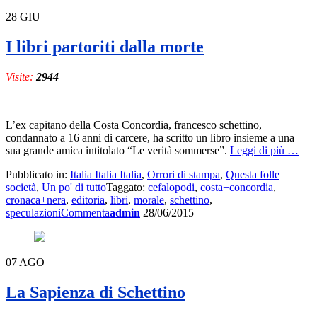
28
GIU
I libri partoriti dalla morte
Visite:
2944
L’ex capitano della Costa Concordia, francesco schettino,
condannato a 16 anni di carcere, ha scritto un libro insieme a una
a
sua grande amica intitolato “Le verità sommerse”.
Leggi di più
…
propos
Pubblicato in:
Italia Italia Italia
,
Orrori di stampa
,
Questa folle
di
società
,
Un po' di tutto
Taggato:
cefalopodi
,
costa+concordia
,
I
cronaca+nera
,
editoria
,
libri
,
morale
,
schettino
,
libri
speculazioni
Commenta
admin
28/06/2015
partori
dalla
morte
07
AGO
La Sapienza di Schettino