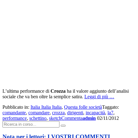
L’ultima performance di
Crozza
ha il valore aggiunto dell’analisi
a
sociale che va ben oltre la semplice satira.
Leggi di più
…
proposito
Pubblicato in:
Italia Italia Italia
,
Questa folle società
Taggato:
di
comandante
,
comandare
,
crozza
,
dirigenti
,
incapacità
,
la7
,
Vitti
performance
,
schettino
,
sketch
Commenta
admin
02/11/2012
a
Cerca:
Crozza
supra
LA7
Nota per i lettori: I VOSTRI COMMENTI