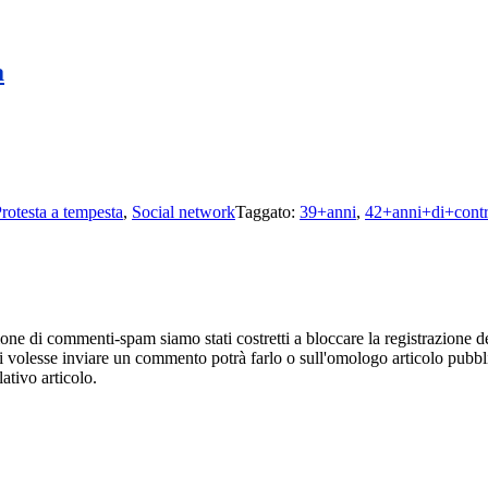
a
rotesta a tempesta
,
Social network
Taggato:
39+anni
,
42+anni+di+contr
e di commenti-spam siamo stati costretti a bloccare la registrazione degl
hi volesse inviare un commento potrà farlo o sull'omologo articolo pubbl
ativo articolo.