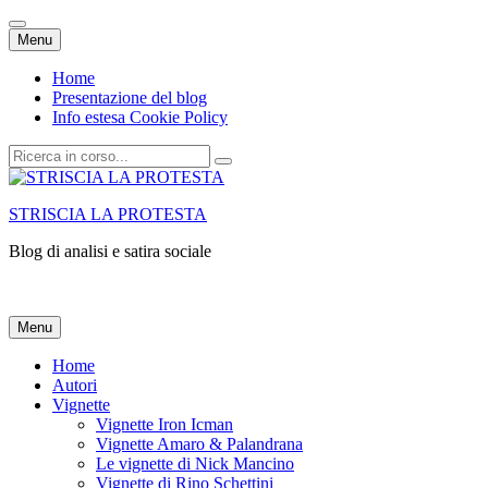
Vai
Menu
al
contenuto
Home
Presentazione del blog
Info estesa Cookie Policy
Cerca:
STRISCIA LA PROTESTA
Blog di analisi e satira sociale
Vai
Menu
al
contenuto
Home
Autori
Vignette
Vignette Iron Icman
Vignette Amaro & Palandrana
Le vignette di Nick Mancino
Vignette di Rino Schettini