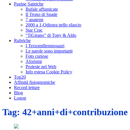
Pagine Satiriche
Bufale affumicate
Il Trono di Spade
7 anatemi
2000 a 1-Odissea nello sfascio
Star Crac
“TiGirano” di Tony & Aldo
Rubriche
I Terzomillenniosauri
Le parole sono importanti
Foto curiose
Aforismi
Proteste nel Web
Info estesa Cookie Policy
Top20
Affinità fisiognomiche
Record letture
Blog
Logon
Tag:
42+anni+di+contribuzione