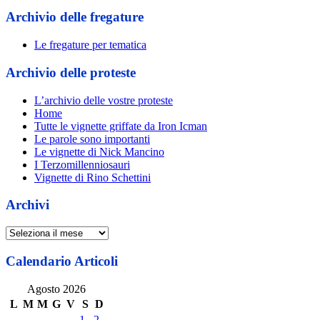
Archivio delle fregature
Le fregature per tematica
Archivio delle proteste
L’archivio delle vostre proteste
Home
Tutte le vignette griffate da Iron Icman
Le parole sono importanti
Le vignette di Nick Mancino
I Terzomillenniosauri
Vignette di Rino Schettini
Archivi
Archivi
Calendario Articoli
Agosto 2026
L
M
M
G
V
S
D
1
2