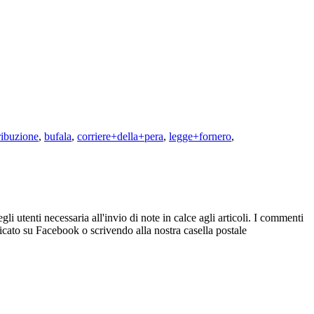
ibuzione
,
bufala
,
corriere+della+pera
,
legge+fornero
,
i utenti necessaria all'invio di note in calce agli articoli. I commenti
icato su Facebook o scrivendo alla nostra casella postale