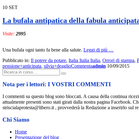
10
SET
La bufala antipatica della fabula anticipat
Visite:
2995
a
Una bufala ogni tanto fa bene alla salute.
Leggi di più
…
proposito
Pubblicato in:
Il potere da potare
,
Italia Italia Italia
,
Orrori di stampa
,
P
di
pensione+anticipata
,
silvia+deaglio
Commenta
admin
10/09/2015
La
Cerca:
bufala
antipatica
della
Nota per i lettori: I VOSTRI COMMENTI
fabula
anticipata
I commenti su questo blog sono bloccati. A causa della continua ricezion
attualmente presenti sono stati girati dalla nostra pagina Facebook. C
striscialaprotesta@libero.it , provvederà la Redazione a inserirlo sul rel
Chi Siamo
Home
Presentazione del blog