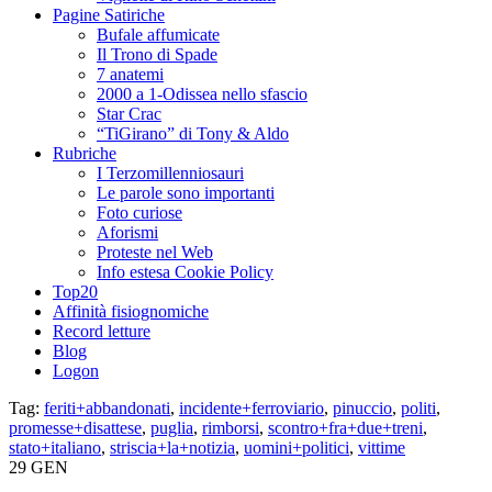
Pagine Satiriche
Bufale affumicate
Il Trono di Spade
7 anatemi
2000 a 1-Odissea nello sfascio
Star Crac
“TiGirano” di Tony & Aldo
Rubriche
I Terzomillenniosauri
Le parole sono importanti
Foto curiose
Aforismi
Proteste nel Web
Info estesa Cookie Policy
Top20
Affinità fisiognomiche
Record letture
Blog
Logon
Tag:
feriti+abbandonati
,
incidente+ferroviario
,
pinuccio
,
politi
,
promesse+disattese
,
puglia
,
rimborsi
,
scontro+fra+due+treni
,
stato+italiano
,
striscia+la+notizia
,
uomini+politici
,
vittime
29
GEN