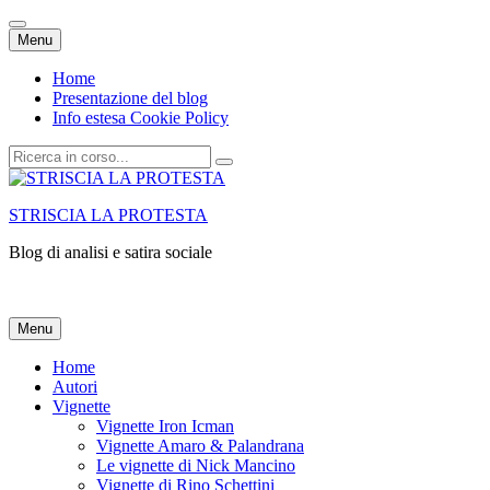
Vai
Menu
al
contenuto
Home
Presentazione del blog
Info estesa Cookie Policy
Cerca:
STRISCIA LA PROTESTA
Blog di analisi e satira sociale
Vai
Menu
al
contenuto
Home
Autori
Vignette
Vignette Iron Icman
Vignette Amaro & Palandrana
Le vignette di Nick Mancino
Vignette di Rino Schettini