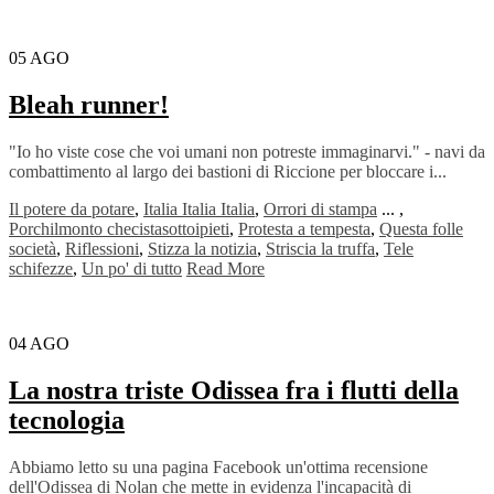
05
AGO
Bleah runner!
"Io ho viste cose che voi umani non potreste immaginarvi." - navi da
combattimento al largo dei bastioni di Riccione per bloccare i...
Il potere da potare
,
Italia Italia Italia
,
Orrori di stampa
...
,
Porchilmonto checistasottoipieti
,
Protesta a tempesta
,
Questa folle
società
,
Riflessioni
,
Stizza la notizia
,
Striscia la truffa
,
Tele
schifezze
,
Un po' di tutto
Read More
04
AGO
La nostra triste Odissea fra i flutti della
tecnologia
Abbiamo letto su una pagina Facebook un'ottima recensione
dell'Odissea di Nolan che mette in evidenza l'incapacità di