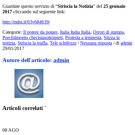
Guardate questo servizio di “
Striscia la Notizia
” del
25 gennaio
2017
cliccando sul seguente link:
http://mdst.it/03v684639/
Categorie:
Il potere da potare
,
Italia Italia Italia
,
Orrori di stampa
,
Porchilmonto checistasottoipieti
,
Protesta a tempesta
,
Stizza la
notizia
,
Striscia la truffa
,
Tele schifezze
/
Nessuna risposta
/
di
admin
29/01/2017
Autore dell'articolo:
admin
Articoli correlati '
08
AGO