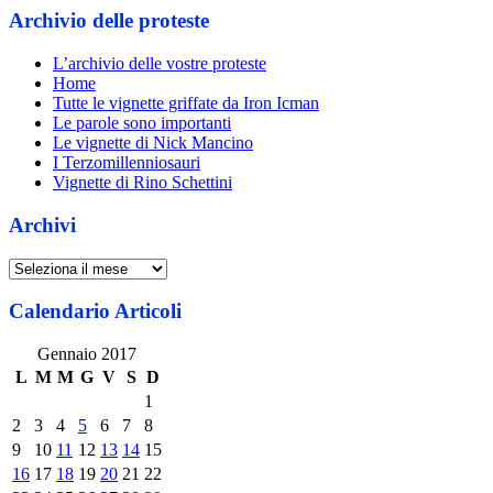
Archivio delle proteste
L’archivio delle vostre proteste
Home
Tutte le vignette griffate da Iron Icman
Le parole sono importanti
Le vignette di Nick Mancino
I Terzomillenniosauri
Vignette di Rino Schettini
Archivi
Archivi
Calendario Articoli
Gennaio 2017
L
M
M
G
V
S
D
1
2
3
4
5
6
7
8
9
10
11
12
13
14
15
16
17
18
19
20
21
22