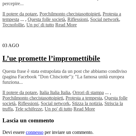
percepire...
Il potere da potare
,
Porchilmonto checistasottoipieti
,
Protesta a
tempesta
...
,
Questa folle società
,
Riflessioni
,
Social network
,
Tecnofollie
,
Un po' di tutto
Read More
03
AGO
L’ue promette l’impromettibile
Questa frase è stata estrapolata da un post che abbiamo condiviso
(pagina Facebook "Don Chisciotte"): "La famosa unità europea
funziona...
Il potere da potare
,
Italia Italia Italia
,
Orrori di stampa
...
,
Porchilmonto checistasottoipieti
,
Protesta a tempesta
,
Questa folle
società
,
Riflessioni
,
Social network
,
Stizza la notizia
,
Striscia la
truffa
,
Tele schifezze
,
Un po' di tutto
Read More
Lascia un commento
Devi essere
connesso
per inviare un commento.