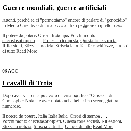
Guerre mondiali, guerre artificiali
Attenti, perché se ci "permettiamo" ancora di parlare di "genocidio"
in Medio Oriente, o di un attacco all'Iran peggiore di quello russo...
Il potere da potare
,
Orrori di stampa
,
Porchilmonto
checistasottoipieti
...
,
Protesta a tempesta
,
Questa folle società
,
Riflessioni
,
Stizza la notizia
,
Striscia la truffa
,
Tele schifezze
,
Un po'
di tutto
Read More
06
AGO
I cavalli di Troia
Dopo aver visto il capolavoro cinematografico "Odissea" di
Christopher Nolan, e aver notato nella bellissima sceneggiatura
numerose...
Il potere da potare
,
Italia Italia Italia
,
Orrori di stampa
...
,
Porchilmonto checistasottoipieti
,
Questa folle società
,
Riflessioni
,
Stizza la notizia
,
Striscia la truffa
,
Un po' di tutto
Read More