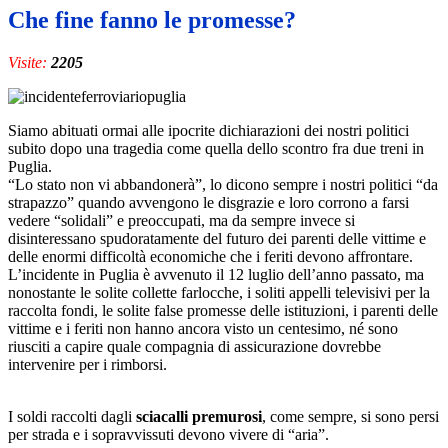
Che fine fanno le promesse?
Visite:
2205
Siamo abituati ormai alle ipocrite dichiarazioni dei nostri politici
subito dopo una tragedia come quella dello scontro fra due treni in
Puglia.
“Lo stato non vi abbandonerà”, lo dicono sempre i nostri politici “da
strapazzo” quando avvengono le disgrazie e loro corrono a farsi
vedere “solidali” e preoccupati, ma da sempre invece si
disinteressano spudoratamente del futuro dei parenti delle vittime e
delle enormi difficoltà economiche che i feriti devono affrontare.
L’incidente in Puglia è avvenuto il 12 luglio dell’anno passato, ma
nonostante le solite collette farlocche, i soliti appelli televisivi
per la
raccolta fondi, le solite false promesse delle istituzioni, i parenti delle
vittime e i feriti non hanno ancora visto un centesimo, né sono
riusciti a capire quale compagnia di assicurazione dovrebbe
intervenire per i rimborsi.
I soldi raccolti dagli
sciacalli premurosi
, come sempre, si sono persi
per strada e i sopravvissuti devono vivere di “aria”.