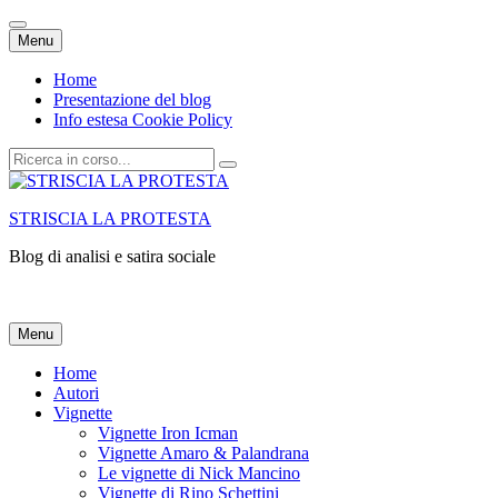
Vai
Menu
al
contenuto
Home
Presentazione del blog
Info estesa Cookie Policy
Cerca:
STRISCIA LA PROTESTA
Blog di analisi e satira sociale
Vai
Menu
al
contenuto
Home
Autori
Vignette
Vignette Iron Icman
Vignette Amaro & Palandrana
Le vignette di Nick Mancino
Vignette di Rino Schettini