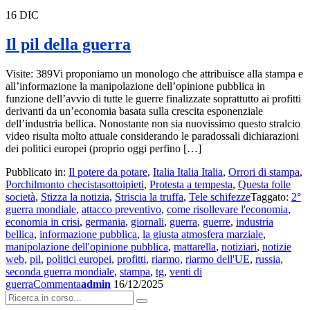
16
DIC
Il pil della guerra
Visite: 389Vi proponiamo un monologo che attribuisce alla stampa e
all’informazione la manipolazione dell’opinione pubblica in
funzione dell’avvio di tutte le guerre finalizzate soprattutto ai profitti
derivanti da un’economia basata sulla crescita esponenziale
dell’industria bellica. Nonostante non sia nuovissimo questo stralcio
video risulta molto attuale considerando le paradossali dichiarazioni
dei politici europei (proprio oggi perfino […]
Pubblicato in:
Il potere da potare
,
Italia Italia Italia
,
Orrori di stampa
,
Porchilmonto checistasottoipieti
,
Protesta a tempesta
,
Questa folle
società
,
Stizza la notizia
,
Striscia la truffa
,
Tele schifezze
Taggato:
2°
guerra mondiale
,
attacco preventivo
,
come risollevare l'economia
,
economia in crisi
,
germania
,
giornali
,
guerra
,
guerre
,
industria
bellica
,
informazione pubblica
,
la giusta atmosfera marziale
,
manipolazione dell'opinione pubblica
,
mattarella
,
notiziari
,
notizie
web
,
pil
,
politici europei
,
profitti
,
riarmo
,
riarmo dell'UE
,
russia
,
seconda guerra mondiale
,
stampa
,
tg
,
venti di
guerra
Commenta
admin
16/12/2025
Cerca: