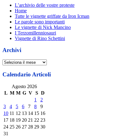
L’archivio delle vostre proteste
Home
Tutte le vignette griffate da Iron Icman
Le parole sono importanti
Le vignette di Nick Mancino
I Terzomillenniosauri
Vignette di Rino Schettini
Archivi
Archivi
Calendario Articoli
Agosto 2026
L
M
M
G
V
S
D
1
2
3
4
5
6
7
8
9
10
11
12
13
14
15
16
17
18
19
20
21
22
23
24
25
26
27
28
29
30
31