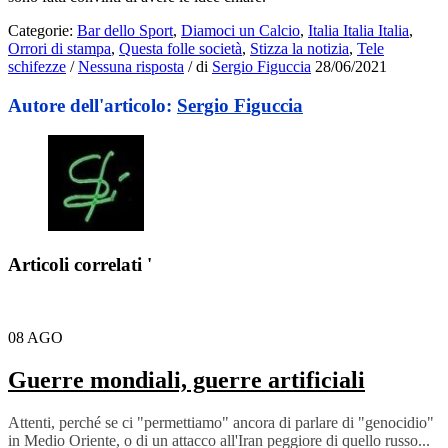
Categorie:
Bar dello Sport
,
Diamoci un Calcio
,
Italia Italia Italia
,
Orrori di stampa
,
Questa folle società
,
Stizza la notizia
,
Tele
schifezze
/
Nessuna risposta
/
di
Sergio Figuccia
28/06/2021
Autore dell'articolo:
Sergio Figuccia
Articoli correlati '
08
AGO
Guerre mondiali, guerre artificiali
Attenti, perché se ci "permettiamo" ancora di parlare di "genocidio"
in Medio Oriente, o di un attacco all'Iran peggiore di quello russo...