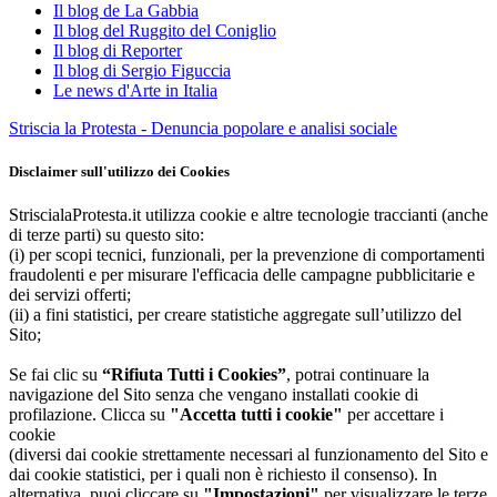
Il blog de La Gabbia
Il blog del Ruggito del Coniglio
Il blog di Reporter
Il blog di Sergio Figuccia
Le news d'Arte in Italia
Striscia la Protesta - Denuncia popolare e analisi sociale
Disclaimer sull'utilizzo dei Cookies
StriscialaProtesta.it utilizza cookie e altre tecnologie traccianti (anche
di terze parti) su questo sito:
(i) per scopi tecnici, funzionali, per la prevenzione di comportamenti
fraudolenti e per misurare l'efficacia delle campagne pubblicitarie e
dei servizi offerti;
(ii) a fini statistici, per creare statistiche aggregate sull’utilizzo del
Sito;
Se fai clic su
“Rifiuta Tutti i Cookies”
, potrai continuare la
navigazione del Sito senza che vengano installati cookie di
profilazione. Clicca su
"Accetta tutti i cookie"
per accettare i
cookie
(diversi dai cookie strettamente necessari al funzionamento del Sito e
dai cookie statistici, per i quali non è richiesto il consenso). In
alternativa, puoi cliccare su
"Impostazioni"
per visualizzare le terze