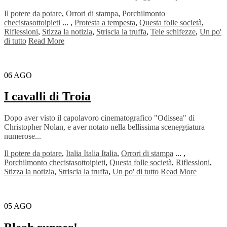
Il potere da potare
,
Orrori di stampa
,
Porchilmonto
checistasottoipieti
...
,
Protesta a tempesta
,
Questa folle società
,
Riflessioni
,
Stizza la notizia
,
Striscia la truffa
,
Tele schifezze
,
Un po'
di tutto
Read More
06
AGO
I cavalli di Troia
Dopo aver visto il capolavoro cinematografico "Odissea" di
Christopher Nolan, e aver notato nella bellissima sceneggiatura
numerose...
Il potere da potare
,
Italia Italia Italia
,
Orrori di stampa
...
,
Porchilmonto checistasottoipieti
,
Questa folle società
,
Riflessioni
,
Stizza la notizia
,
Striscia la truffa
,
Un po' di tutto
Read More
05
AGO