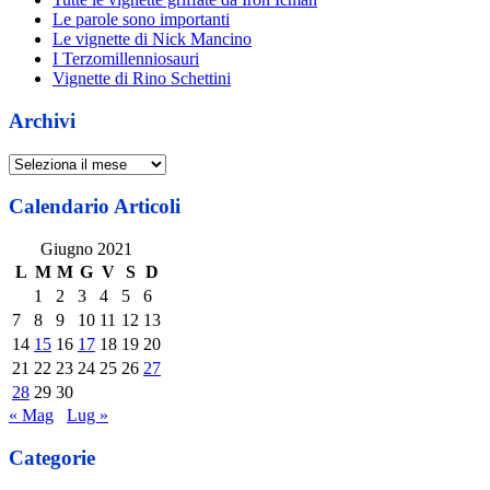
Le parole sono importanti
Le vignette di Nick Mancino
I Terzomillenniosauri
Vignette di Rino Schettini
Archivi
Archivi
Calendario Articoli
Giugno 2021
L
M
M
G
V
S
D
1
2
3
4
5
6
7
8
9
10
11
12
13
14
15
16
17
18
19
20
21
22
23
24
25
26
27
28
29
30
« Mag
Lug »
Categorie