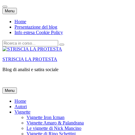
Vai
Menu
al
contenuto
Home
Presentazione del blog
Info estesa Cookie Policy
Cerca:
STRISCIA LA PROTESTA
Blog di analisi e satira sociale
Vai
Menu
al
contenuto
Home
Autori
Vignette
Vignette Iron Icman
Vignette Amaro & Palandrana
Le vignette di Nick Mancino
Vignette di Rino Schettini