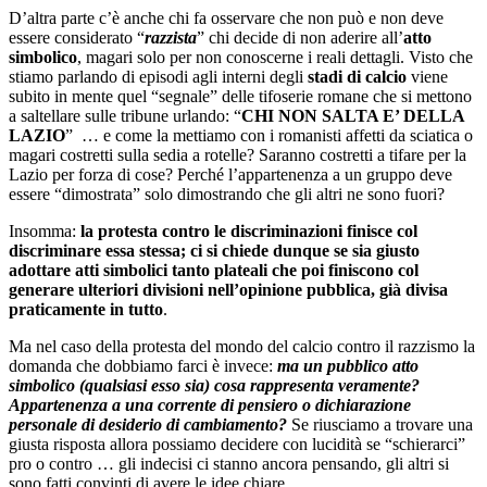
D’altra parte c’è anche chi fa osservare che non può e non deve
essere considerato “
razzista
” chi decide di non aderire all’
atto
simbolico
, magari solo per non conoscerne i reali dettagli. Visto che
stiamo parlando di episodi agli interni degli
stadi di calcio
viene
subito in mente quel “segnale” delle tifoserie romane che si mettono
a saltellare sulle tribune urlando: “
CHI NON SALTA E’ DELLA
LAZIO
” … e come la mettiamo con i romanisti affetti da sciatica o
magari costretti sulla sedia a rotelle? Saranno costretti a tifare per la
Lazio per forza di cose? Perché l’appartenenza a un gruppo deve
essere “dimostrata” solo dimostrando che gli altri ne sono fuori?
Insomma:
la protesta contro le discriminazioni finisce col
discriminare essa stessa; ci si chiede dunque se sia giusto
adottare atti simbolici tanto plateali che poi finiscono col
generare ulteriori divisioni nell’opinione pubblica, già divisa
praticamente in tutto
.
Ma nel caso della protesta del mondo del calcio contro il razzismo la
domanda che dobbiamo farci è invece:
ma un pubblico atto
simbolico (qualsiasi esso sia) cosa rappresenta veramente?
Appartenenza a una corrente di pensiero o dichiarazione
personale di desiderio di cambiamento?
Se riusciamo a trovare una
giusta risposta allora possiamo decidere con lucidità se “schierarci”
pro o contro … gli indecisi ci stanno ancora pensando, gli altri si
sono fatti convinti di avere le idee chiare.