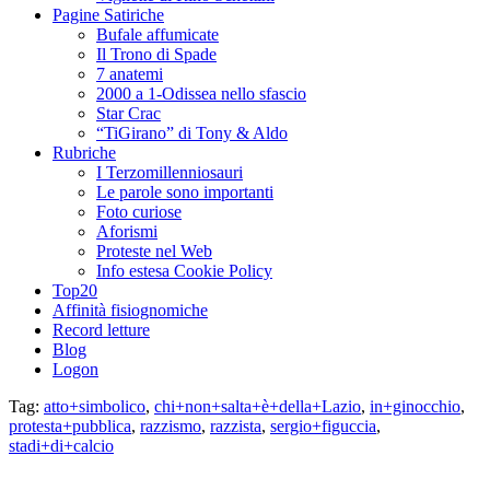
Pagine Satiriche
Bufale affumicate
Il Trono di Spade
7 anatemi
2000 a 1-Odissea nello sfascio
Star Crac
“TiGirano” di Tony & Aldo
Rubriche
I Terzomillenniosauri
Le parole sono importanti
Foto curiose
Aforismi
Proteste nel Web
Info estesa Cookie Policy
Top20
Affinità fisiognomiche
Record letture
Blog
Logon
Tag:
atto+simbolico
,
chi+non+salta+è+della+Lazio
,
in+ginocchio
,
protesta+pubblica
,
razzismo
,
razzista
,
sergio+figuccia
,
stadi+di+calcio