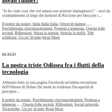
Bleah runner!
"Io ho viste cose che voi umani non potreste immaginarvi." - navi da
combattimento al largo dei bastioni di Riccione per bloccare i...
Il potere da potare
,
Italia Italia Italia
,
Orrori di stampa
...
,
Porchilmonto checistasottoipieti
,
Protesta a tempesta
,
Questa folle
società
,
Riflessioni
,
Stizza la notizia
,
Striscia la truffa
,
Tele
schifezze
,
Un po' di tutto
Read More
04
AGO
La nostra triste Odissea fra i flutti della
tecnologia
Abbiamo letto su una pagina Facebook un'ottima recensione
dell'Odissea di Nolan che mette in evidenza l'incapacità di
percepire...
Il potere da potare
,
Porchilmonto checistasottoipieti
,
Protesta a
tempesta
...
,
Questa folle società
,
Riflessioni
,
Social network
,
Tecnofollie
,
Un po' di tutto
Read More