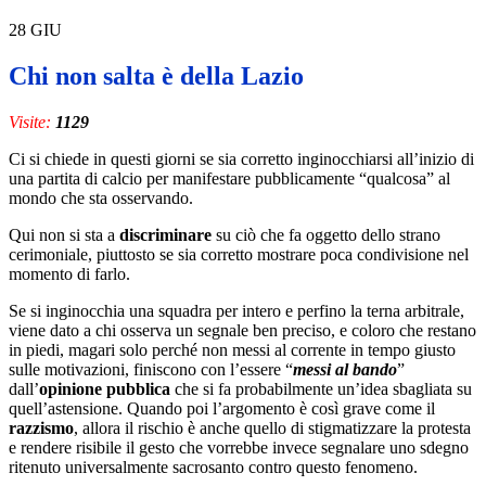
28
GIU
Chi non salta è della Lazio
Visite:
1129
Ci si chiede in questi giorni se sia corretto inginocchiarsi all’inizio di
una partita di calcio per manifestare pubblicamente “qualcosa” al
mondo che sta osservando.
Qui non si sta a
discriminare
su ciò che fa oggetto dello strano
cerimoniale, piuttosto se sia corretto mostrare poca condivisione nel
momento di farlo.
Se si inginocchia una squadra per intero e perfino la terna arbitrale,
viene dato a chi osserva un segnale ben preciso, e coloro che restano
in piedi, magari solo perché non messi al corrente in tempo giusto
sulle motivazioni, finiscono con l’essere “
messi al bando
”
dall’
opinione pubblica
che si fa probabilmente un’idea sbagliata su
quell’astensione. Quando poi l’argomento è così grave come il
razzismo
, allora il rischio è anche quello di stigmatizzare la protesta
e rendere risibile il gesto che vorrebbe invece segnalare uno sdegno
ritenuto universalmente sacrosanto contro questo fenomeno.