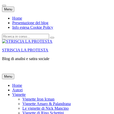
Vai
Menu
al
contenuto
Home
Presentazione del blog
Info estesa Cookie Policy
Cerca:
STRISCIA LA PROTESTA
Blog di analisi e satira sociale
Vai
Menu
al
contenuto
Home
Autori
Vignette
Vignette Iron Icman
Vignette Amaro & Palandrana
Le vignette di Nick Mancino
Vignette di Rino Schettini