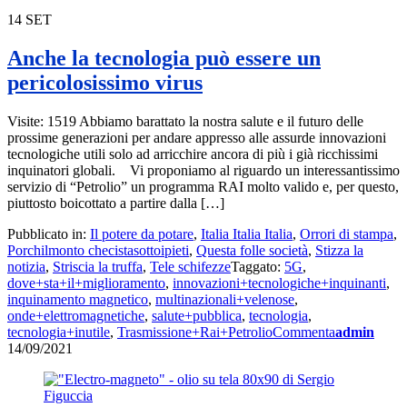
14
SET
Anche la tecnologia può essere un
pericolosissimo virus
Visite: 1519 Abbiamo barattato la nostra salute e il futuro delle
prossime generazioni per andare appresso alle assurde innovazioni
tecnologiche utili solo ad arricchire ancora di più i già ricchissimi
inquinatori globali. Vi proponiamo al riguardo un interessantissimo
servizio di “Petrolio” un programma RAI molto valido e, per questo,
piuttosto boicottato a partire dalla […]
Pubblicato in:
Il potere da potare
,
Italia Italia Italia
,
Orrori di stampa
,
Porchilmonto checistasottoipieti
,
Questa folle società
,
Stizza la
notizia
,
Striscia la truffa
,
Tele schifezze
Taggato:
5G
,
dove+sta+il+miglioramento
,
innovazioni+tecnologiche+inquinanti
,
inquinamento magnetico
,
multinazionali+velenose
,
onde+elettromagnetiche
,
salute+pubblica
,
tecnologia
,
tecnologia+inutile
,
Trasmissione+Rai+Petrolio
Commenta
admin
14/09/2021