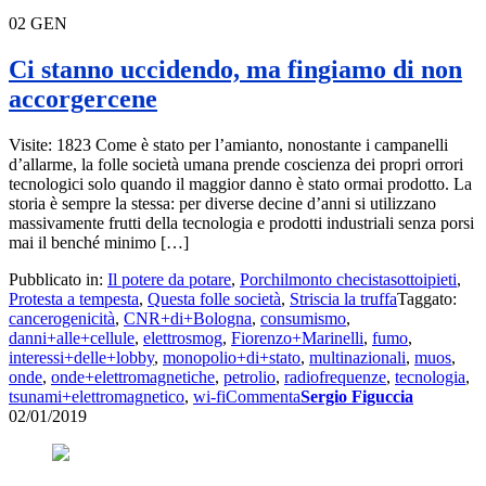
02
GEN
Ci stanno uccidendo, ma fingiamo di non
accorgercene
Visite: 1823 Come è stato per l’amianto, nonostante i campanelli
d’allarme, la folle società umana prende coscienza dei propri orrori
tecnologici solo quando il maggior danno è stato ormai prodotto. La
storia è sempre la stessa: per diverse decine d’anni si utilizzano
massivamente frutti della tecnologia e prodotti industriali senza porsi
mai il benché minimo […]
Pubblicato in:
Il potere da potare
,
Porchilmonto checistasottoipieti
,
Protesta a tempesta
,
Questa folle società
,
Striscia la truffa
Taggato:
cancerogenicità
,
CNR+di+Bologna
,
consumismo
,
danni+alle+cellule
,
elettrosmog
,
Fiorenzo+Marinelli
,
fumo
,
interessi+delle+lobby
,
monopolio+di+stato
,
multinazionali
,
muos
,
onde
,
onde+elettromagnetiche
,
petrolio
,
radiofrequenze
,
tecnologia
,
tsunami+elettromagnetico
,
wi-fi
Commenta
Sergio Figuccia
02/01/2019