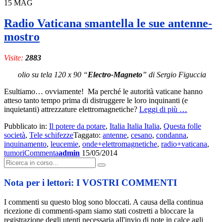
15
MAG
Radio Vaticana smantella le sue antenne-
mostro
Visite:
2883
olio su tela 120 x 90 “
Electro-Magneto
” di Sergio Figuccia
Esultiamo… ovviamente! Ma perché le autorità vaticane hanno
atteso tanto tempo prima di distruggere le loro inquinanti (e
a
inquietanti) attrezzature elettromagnetiche?
Leggi di più
…
proposito
Pubblicato in:
Il potere da potare
,
Italia Italia Italia
,
Questa folle
di
società
,
Tele schifezze
Taggato:
antenne
,
cesano
,
condanna
,
Radio
inquinamento
,
leucemie
,
onde+elettromagnetiche
,
radio+vaticana
,
Vaticana
tumori
Commenta
admin
15/05/2014
smantella
Cerca:
le
sue
antenne-
Nota per i lettori: I VOSTRI COMMENTI
mostro
I commenti su questo blog sono bloccati. A causa della continua
ricezione di commenti-spam siamo stati costretti a bloccare la
registrazione degli utenti necessaria all'invio di note in calce agli