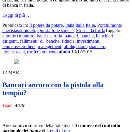
di banca in Italia.
a
Leggi di più
…
proposito
Pubblicato in:
Il potere da potare
,
Italia Italia Italia
,
Porchilmonto
di
checistasottoipieti
,
Questa folle società
,
Striscia la truffa
Taggato:
Banche,
antonio+montoro
,
banca+etruria
,
bancari
,
banche
,
banchieri
,
sbanchieri,
dirigenti
,
fallimenti+di+banche
,
fiducia
,
investimenti
,
sbancari,
lehmans+brothers
,
management
,
obbligazioni
,
sbancare
,
e
titoli+tossici
,
truffe
Commenta
admin
13/12/2015
sbancati
12
MAR
Bancari ancora con la pistola alla
tempia?
Visite:
4619
Ancora rinvii su rinvii della trattativa sul
rinnovo del contratto
a
nazionale dei bancari
.
Leggi di più
…