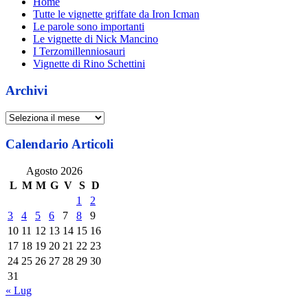
Home
Tutte le vignette griffate da Iron Icman
Le parole sono importanti
Le vignette di Nick Mancino
I Terzomillenniosauri
Vignette di Rino Schettini
Archivi
Archivi
Calendario Articoli
Agosto 2026
L
M
M
G
V
S
D
1
2
3
4
5
6
7
8
9
10
11
12
13
14
15
16
17
18
19
20
21
22
23
24
25
26
27
28
29
30
31
« Lug