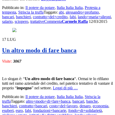
proposito
Pubblicato in:
Il potere da potare
,
Italia Italia Italia
,
Protesta a
di
tempesta
,
Striscia la truffa
Taggato:
abi
,
alessandro+profumo
,
Bancari
bancari
,
banchieri
,
contratto+del+credito
,
fabi
,
lando+maria+sileoni
,
ancora
salario
,
sciopero
,
trattative
Commenta
Carmelo Raffa
12/03/2015
con
la
pistola
alla
17
LUG
tempia?
Un altro modo di fare banca
Visite:
3067
Lo slogan è: “
Un altro modo di fare banca
“. Ormai te lo rifilano
tutti nel ramo aziendale del credito, nel patetico tentativo di vantare il
a
proprio “
impegno
” nel settore.
Leggi di più
…
proposito
Pubblicato in:
Il potere da potare
,
Italia Italia Italia
,
Striscia la
di
truffa
Taggato:
altro+modo+di+fare+banca
,
bancari
,
banche
,
Un
banchieri
,
contratto+bancari
,
costo+del+lavoro
,
denaro
,
economia
,
altro
esuberi
,
euro
,
fabi
,
fondazioni+bancarie
,
fondo+di+solidarietà
,
modo