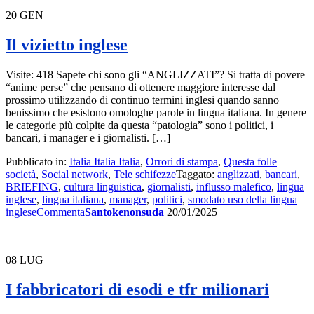
20
GEN
Il vizietto inglese
Visite: 418 Sapete chi sono gli “ANGLIZZATI”? Si tratta di povere
“anime perse” che pensano di ottenere maggiore interesse dal
prossimo utilizzando di continuo termini inglesi quando sanno
benissimo che esistono omologhe parole in lingua italiana. In genere
le categorie più colpite da questa “patologia” sono i politici, i
bancari, i manager e i giornalisti. […]
Pubblicato in:
Italia Italia Italia
,
Orrori di stampa
,
Questa folle
società
,
Social network
,
Tele schifezze
Taggato:
anglizzati
,
bancari
,
BRIEFING
,
cultura linguistica
,
giornalisti
,
influsso malefico
,
lingua
inglese
,
lingua italiana
,
manager
,
politici
,
smodato uso della lingua
inglese
Commenta
Santokenonsuda
20/01/2025
08
LUG
I fabbricatori di esodi e tfr milionari