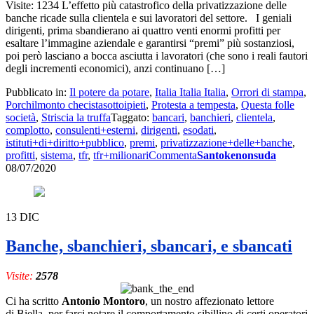
Visite: 1234 L’effetto più catastrofico della privatizzazione delle
banche ricade sulla clientela e sui lavoratori del settore. I geniali
dirigenti, prima sbandierano ai quattro venti enormi profitti per
esaltare l’immagine aziendale e garantirsi “premi” più sostanziosi,
poi però lasciano a bocca asciutta i lavoratori (che sono i reali fautori
degli incrementi economici), anzi continuano […]
Pubblicato in:
Il potere da potare
,
Italia Italia Italia
,
Orrori di stampa
,
Porchilmonto checistasottoipieti
,
Protesta a tempesta
,
Questa folle
società
,
Striscia la truffa
Taggato:
bancari
,
banchieri
,
clientela
,
complotto
,
consulenti+esterni
,
dirigenti
,
esodati
,
istituti+di+diritto+pubblico
,
premi
,
privatizzazione+delle+banche
,
profitti
,
sistema
,
tfr
,
tfr+milionari
Commenta
Santokenonsuda
08/07/2020
13
DIC
Banche, sbanchieri, sbancari, e sbancati
Visite:
2578
Ci ha scritto
Antonio Montoro
, un nostro affezionato lettore
di Biella, per farci notare il comportamento sibillino di certi operatori