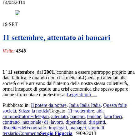
14/04/2014
modello
di
banca?
19
SET
11 settembre, attentato ai bancari
Visite:
4546
L’
11 settembre
, dal
2001
, continua a essere purtroppo proprio una
data fatidica, e quando non ci si mette al-Qaeda gli attentati alla
società civile arrivano dall’interno della nostra stessa collettività,
ormai incapace di gestire una crisi economica che spesso appare
a
anche strumentale e pretestuosa.
Leggi di più
…
proposito
Pubblicato in:
Il potere da potare
,
Italia Italia Italia
,
Questa folle
di
società
,
Stizza la notizia
Taggato:
11+settembre
,
abi
,
11
amministratori+delegati
,
attentato
,
bancari
,
banche
,
banchieri
,
settembre,
contratto+nazionale+di+lavoro
,
dipendenti
,
dirigenti
,
attentato
disdetta+del+contratto
,
impiegati
,
manager
,
sportelli
,
ai
terziario
Commenta
Sergio Figuccia
19/09/2013
bancari