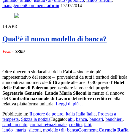
giuliano+amato
,
istituti+di+diritto+pubblico
,
lando+sileoni
,
di
management
Commenta
admin
17/07/2014
fare
banca
14
APR
Qual’è il nuovo modello di banca?
Visite:
3309
Oltre duecento sindacalisti della
Fabi
– sindacato più
rappresentativo del settore – provenienti da tutti i territori dell’isola,
s’incontreranno mercoledì
16 aprile
alle ore 10,30 presso l’
Hotel
delle Palme di Palermo
per ascoltare la voce del proprio
Segretario Generale Lando Maria Sileoni
in merito al rinnovo
del
Contratto nazionale di Lavoro
del
settore credito
ed alla
a
relativa piattaforma unitaria.
Leggi di più
…
proposito
Pubblicato in:
Il potere da potare
,
Italia Italia Italia
,
Protesta a
di
tempesta
,
Stizza la notizia
Taggato:
abi
,
banca
,
bancari
,
banchieri
,
Qual’è
cambiamento
,
contratto+nazionale
,
credito
,
fabi
,
il
lando+maria+sileoni
,
modello+di+banca
Commenta
Carmelo Raffa
nuovo