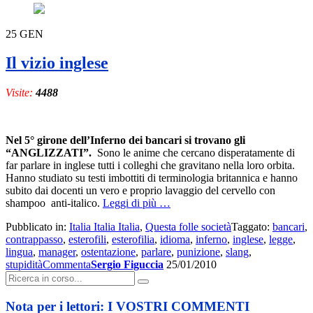
25
GEN
Il vizio inglese
Visite:
4488
Nel 5° girone dell’Inferno dei bancari si trovano gli
“ANGLIZZATI”.
Sono le anime che cercano disperatamente di
far parlare in inglese tutti i colleghi che gravitano nella loro orbita.
Hanno studiato su testi imbottiti di terminologia britannica e hanno
subito dai docenti un vero e proprio lavaggio del cervello con
a
shampoo anti-italico.
Leggi di più
…
proposito
Pubblicato in:
Italia Italia Italia
,
Questa folle società
Taggato:
bancari
,
di
contrappasso
,
esterofili
,
esterofilia
,
idioma
,
inferno
,
inglese
,
legge
,
Il
lingua
,
manager
,
ostentazione
,
parlare
,
punizione
,
slang
,
vizio
stupidità
Commenta
Sergio Figuccia
25/01/2010
inglese
Cerca:
Nota per i lettori: I VOSTRI COMMENTI