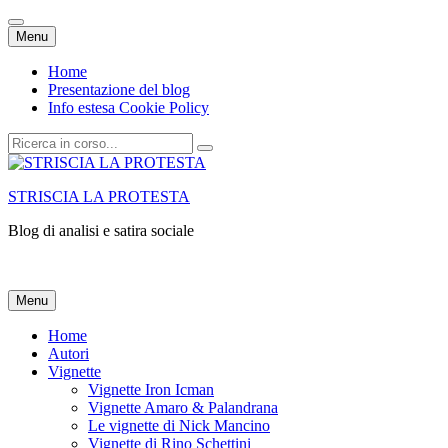
Vai
Menu
al
contenuto
Home
Presentazione del blog
Info estesa Cookie Policy
Cerca:
STRISCIA LA PROTESTA
Blog di analisi e satira sociale
Vai
Menu
al
contenuto
Home
Autori
Vignette
Vignette Iron Icman
Vignette Amaro & Palandrana
Le vignette di Nick Mancino
Vignette di Rino Schettini